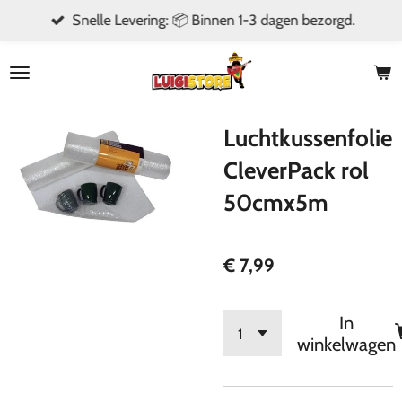
Snelle Levering: 📦 Binnen 1-3 dagen bezorgd.
Ga
direct
naar
de
hoofdinhoud
Luchtkussenfolie
CleverPack rol
50cmx5m
€ 7,99
In
winkelwagen