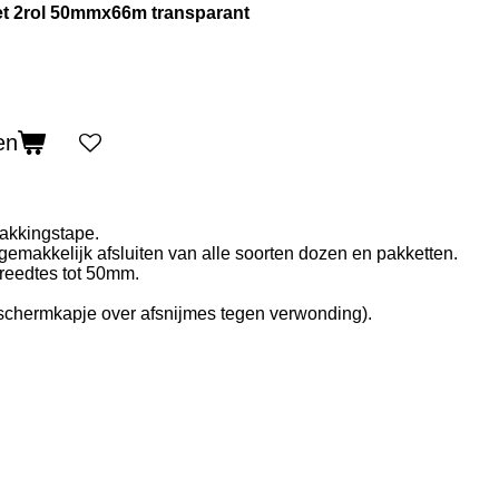
et 2rol 50mmx66m transparant
en
pakkingstape.
gemakkelijk afsluiten van alle soorten dozen en pakketten.
breedtes tot 50mm.
chermkapje over afsnijmes tegen verwonding).