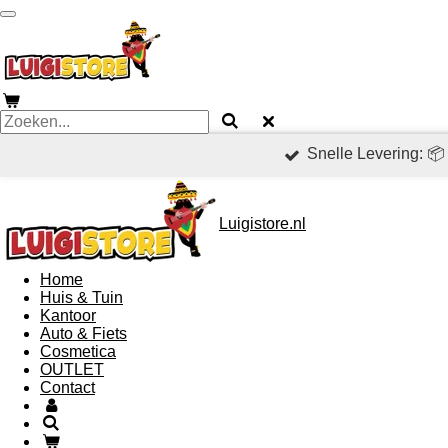
Ga
direct
naar
de
hoofdinhoud
Snelle Levering: 
Luigistore.nl
Home
Huis & Tuin
Kantoor
Auto & Fiets
Cosmetica
OUTLET
Contact