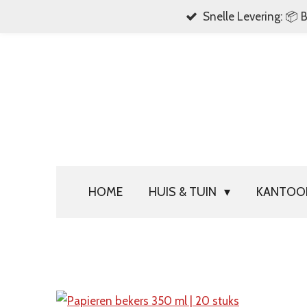
Snelle Levering: 📦 
Ga
direct
naar
de
hoofdinhoud
HOME
HUIS & TUIN
KANTO