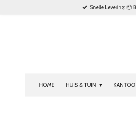
Snelle Levering: 📦 
Ga
direct
naar
de
hoofdinhoud
HOME
HUIS & TUIN
KANTO