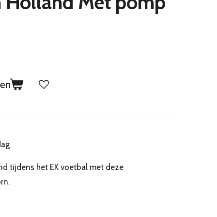
n Holland Met pomp
gen
dag
nd tijdens het EK voetbal met deze
rn.