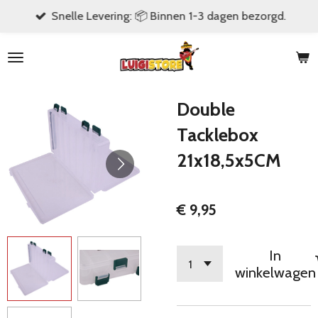
Snelle Levering: 📦 Binnen 1-3 dagen bezorgd.
Ga
direct
naar
de
hoofdinhoud
Double
Tacklebox
21x18,5x5CM
€ 9,95
In
winkelwagen