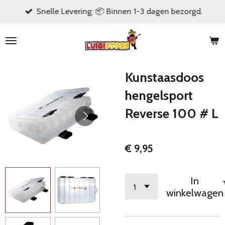
Snelle Levering: 📦 Binnen 1-3 dagen bezorgd.
Ga
direct
naar
de
hoofdinhoud
Kunstaasdoos
hengelsport
Reverse 100 # L
€ 9,95
In
winkelwagen