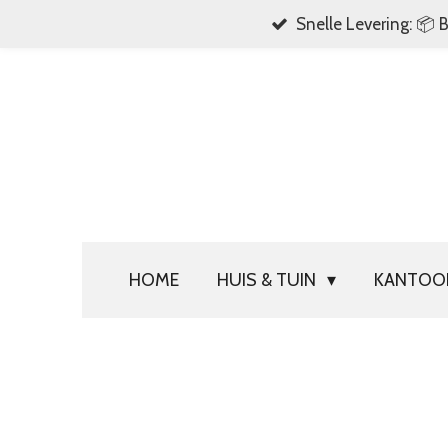
Snelle Levering: 📦 
Ga
direct
naar
de
hoofdinhoud
HOME
HUIS & TUIN
KANTO