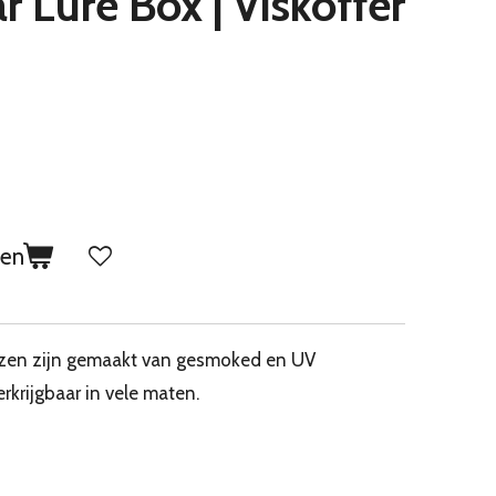
 Lure Box | Viskoffer
gen
ozen zijn gemaakt van gesmoked en UV
rkrijgbaar in vele maten.