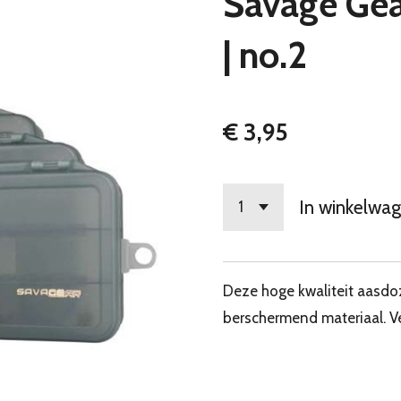
Savage Gear
| no.2
€ 3,95
In winkelwa
Deze hoge kwaliteit aasd
berschermend materiaal. Ve