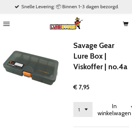
Snelle Levering: 📦 Binnen 1-3 dagen bezorgd.
Ga
direct
naar
de
hoofdinhoud
Savage Gear
Lure Box |
Viskoffer | no.4a
€ 7,95
In
winkelwagen