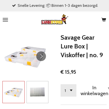
Snelle Levering: 📦 Binnen 1-3 dagen bezorgd.
Ga
direct
naar
de
hoofdinhoud
Savage Gear
Lure Box |
Viskoffer | no. 9
€ 15,95
In
winkelwagen