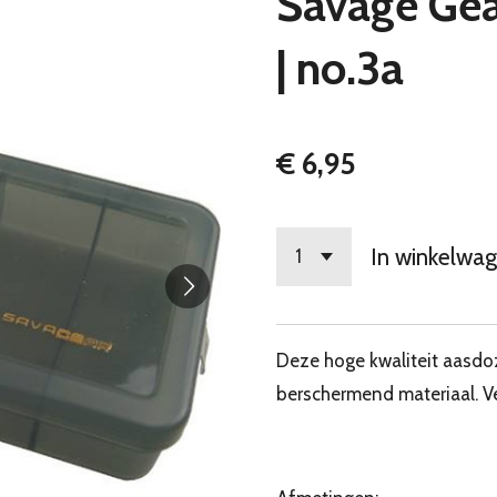
Savage Gear
| no.3a
€ 6,95
In winkelwa
Deze hoge kwaliteit aasd
berschermend materiaal. Ve