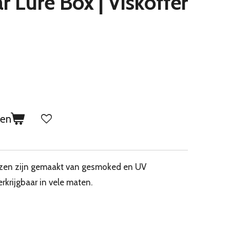
 Lure Box | Viskoffer
gen
ozen zijn gemaakt van gesmoked en UV
rkrijgbaar in vele maten.