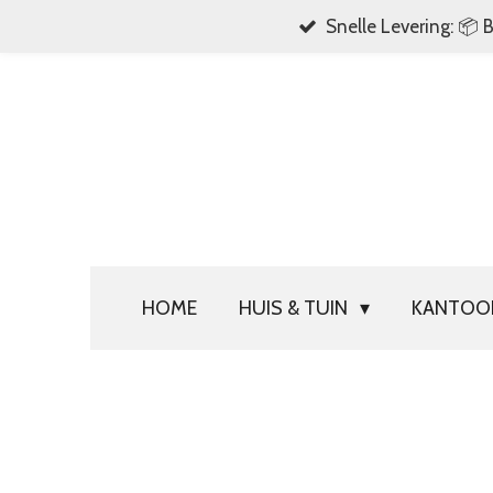
Snelle Levering: 📦 
Ga
direct
naar
de
hoofdinhoud
HOME
HUIS & TUIN
KANTO