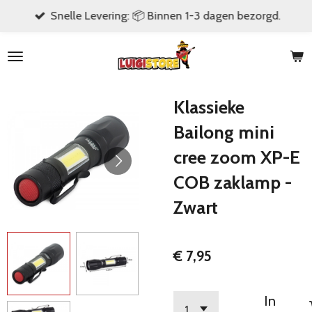
Snelle Levering: 📦 Binnen 1-3 dagen bezorgd.
Ga
direct
naar
de
hoofdinhoud
Klassieke
Bailong mini
cree zoom XP-E
COB zaklamp -
Zwart
€ 7,95
In