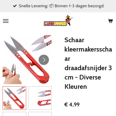
Snelle Levering: 📦 Binnen 1-3 dagen bezorgd.
Ga
direct
naar
de
hoofdinhoud
Schaar
kleermakersscha
ar
draadafsnijder 3
cm - Diverse
Kleuren
€ 4,99