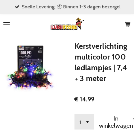
Snelle Levering: 📦 Binnen 1-3 dagen bezorgd.
Ga
direct
naar
de
hoofdinhoud
Kerstverlichting
multicolor 100
ledlampjes | 7,4
+ 3 meter
€ 14,99
In
winkelwagen