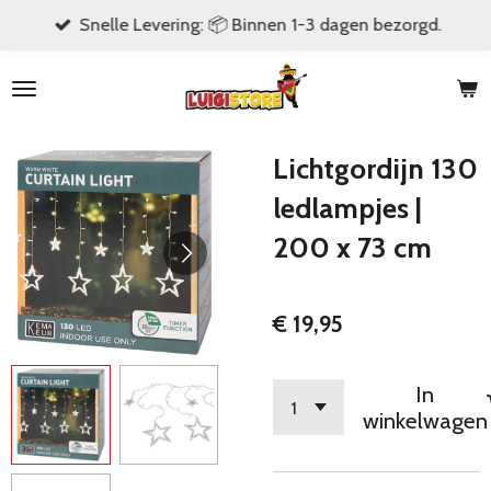
Snelle Levering: 📦 Binnen 1-3 dagen bezorgd.
Ga
direct
naar
de
hoofdinhoud
Lichtgordijn 130
ledlampjes |
200 x 73 cm
€ 19,95
In
winkelwagen