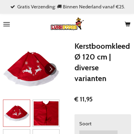
Gratis Verzending: 🚚 Binnen Nederland vanaf €25.
Ga
direct
naar
de
hoofdinhoud
Kerstboomkleed
Ø 120 cm |
diverse
varianten
€ 11,95
Soort