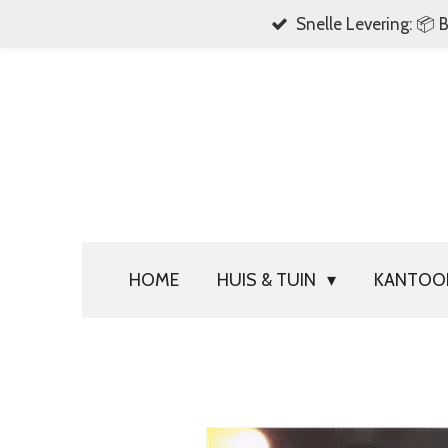
Snelle Levering: 📦 
Ga
direct
naar
de
hoofdinhoud
HOME
HUIS & TUIN
KANTO