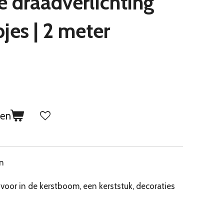
 draadverlichting
jes | 2 meter
gen
en
oor in de kerstboom, een kerststuk, decoraties