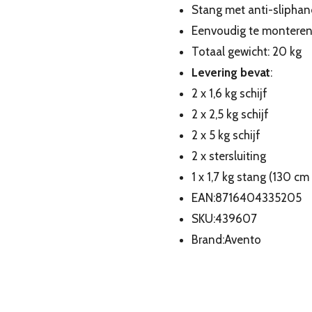
Stang met anti-sliphand
Eenvoudig te montere
Totaal gewicht: 20 kg
Levering bevat
:
2 x 1,6 kg schijf
2 x 2,5 kg schijf
2 x 5 kg schijf
2 x stersluiting
1 x 1,7 kg stang (130 cm
EAN:8716404335205
SKU:439607
Brand:Avento