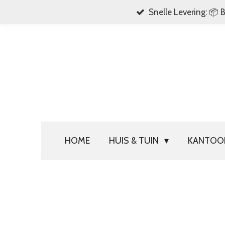
Snelle Levering: 📦 
Ga
direct
naar
de
hoofdinhoud
HOME
HUIS & TUIN
KANTO