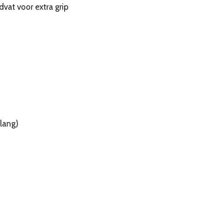
vat voor extra grip
n
 lang)