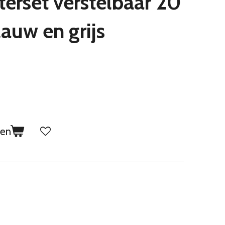
erset verstelbaar 20
lauw en grijs
gen