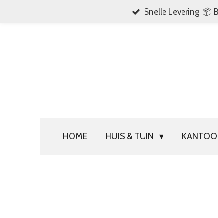
Snelle Levering: 📦 
Ga
direct
naar
de
hoofdinhoud
HOME
HUIS & TUIN
KANTO