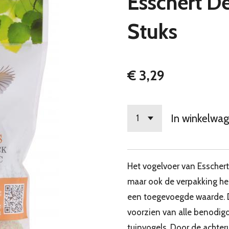
Esschert De
Stuks
€ 3,29
In winkelwa
Het vogelvoer van Esschert
maar ook de verpakking heef
een toegevoegde waarde. 
voorzien van alle benodigd
tuinvogels. Door de achter