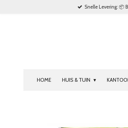
Snelle Levering: 📦 
Ga
direct
naar
de
hoofdinhoud
HOME
HUIS & TUIN
KANTO