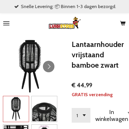
Snelle Levering: 📦 Binnen 1-3 dagen bezorgd.
Ga
direct
naar
de
hoofdinhoud
Lantaarnhouder
vrijstaand
bamboe zwart
€ 44,99
GRATIS verzending
In
winkelwagen