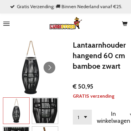
Gratis Verzending: 🚚 Binnen Nederland vanaf €25.
Ga
direct
naar
de
hoofdinhoud
Lantaarnhouder
hangend 60 cm
bamboe zwart
€ 50,95
GRATIS verzending
In
winkelwagen