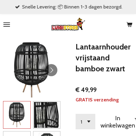
Snelle Levering: 📦 Binnen 1-3 dagen bezorgd.
Ga
direct
naar
de
hoofdinhoud
Lantaarnhouder
vrijstaand
bamboe zwart
€ 49,99
GRATIS verzending
In
winkelwagen