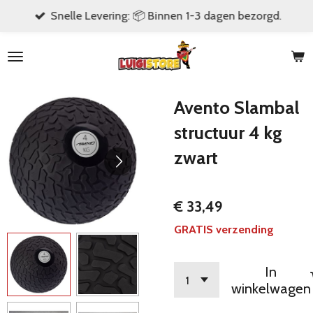
Snelle Levering: 📦 Binnen 1-3 dagen bezorgd.
Ga
direct
naar
de
hoofdinhoud
Avento Slambal
structuur 4 kg
zwart
€ 33,49
GRATIS verzending
In
winkelwagen