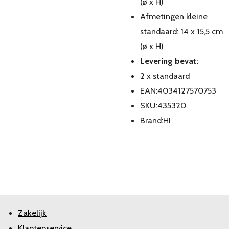
(ø x H)
Afmetingen kleine
standaard: 14 x 15,5 cm
(ø x H)
Levering bevat:
2 x standaard
EAN:4034127570753
SKU:435320
Brand:HI
Zakelijk
Klantenservice