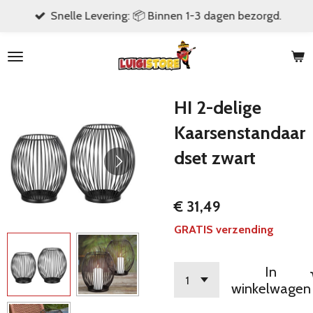
Snelle Levering: 📦 Binnen 1-3 dagen bezorgd.
Ga
direct
naar
de
hoofdinhoud
HI 2-delige
Kaarsenstandaar
dset zwart
€ 31,49
GRATIS verzending
In
winkelwagen