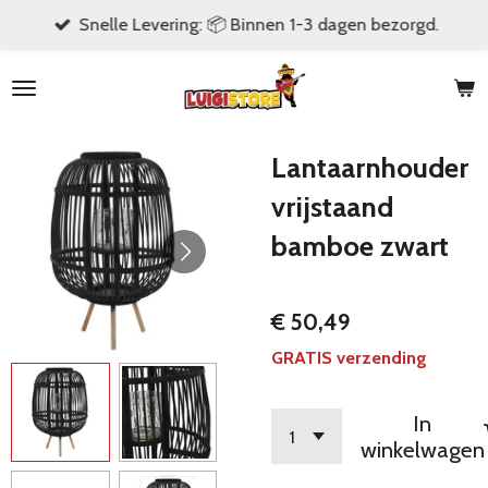
Snelle Levering: 📦 Binnen 1-3 dagen bezorgd.
Ga
direct
naar
de
hoofdinhoud
Lantaarnhouder
vrijstaand
bamboe zwart
€ 50,49
GRATIS verzending
In
winkelwagen