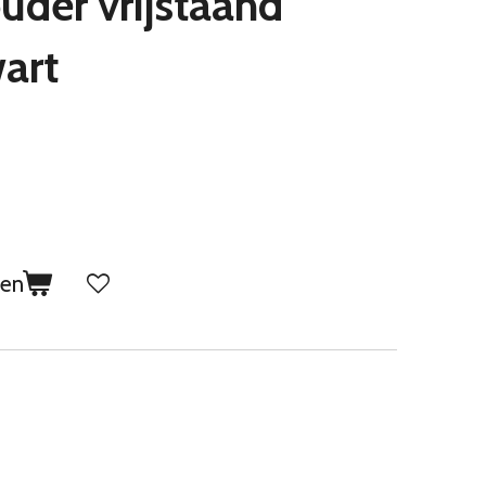
uder vrijstaand
art
gen