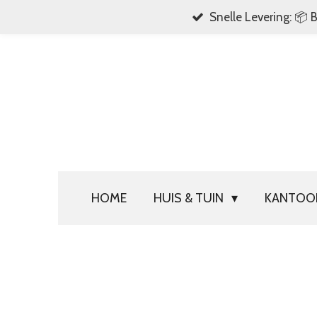
Snelle Levering: 📦 
Ga
direct
naar
de
hoofdinhoud
HOME
HUIS & TUIN
KANTO