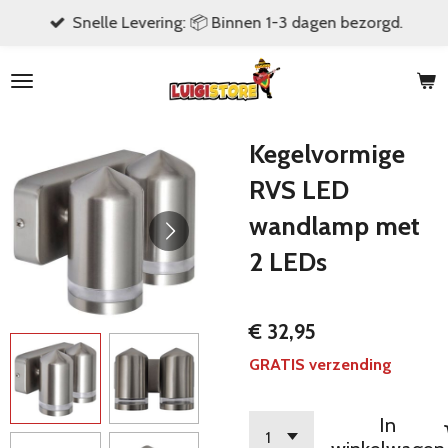
Snelle Levering: 📦 Binnen 1-3 dagen bezorgd.
Ga
direct
naar
de
hoofdinhoud
Kegelvormige
RVS LED
wandlamp met
2 LEDs
€ 32,95
GRATIS verzending
In