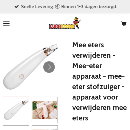
Snelle Levering: 📦 Binnen 1-3 dagen bezorgd.
Ga
direct
naar
de
hoofdinhoud
Mee eters
verwijderen -
Mee-eter
apparaat - mee-
eter stofzuiger -
apparaat voor
verwijderen mee
eters