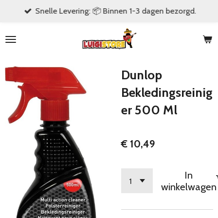
Snelle Levering: 📦 Binnen 1-3 dagen bezorgd.
Ga
direct
naar
de
hoofdinhoud
Dunlop
Bekledingsreinig
er 500 Ml
€ 10,49
In
winkelwagen