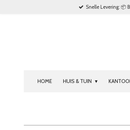
Snelle Levering: 📦 
Ga
direct
naar
de
hoofdinhoud
HOME
HUIS & TUIN
KANTO