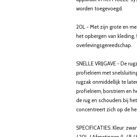
worden toegevoegd.
20L - Met zijn grote en me
het opbergen van kleding, 
overlevingsgereedschap.
SNELLE VRIJGAVE - De rugz
profielriem met snelsluitin
rugzak onmiddellijk te lat
profielriem, borstriem en h
de rug en schouders bij he
concentreert zich op de h
SPECIFICATIES: Kleur: zwart
/ 20L / Afmetingen (L / B /