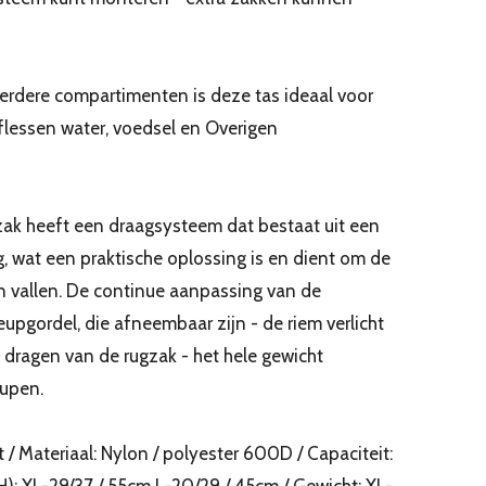
erdere compartimenten is deze tas ideaal voor
flessen water, voedsel en Overigen
ak heeft een draagsysteem dat bestaat uit een
g, wat een praktische oplossing is en dient om de
en vallen. De continue aanpassing van de
eupgordel, die afneembaar zijn - de riem verlicht
t dragen van de rugzak - het hele gewicht
eupen.
 / Materiaal: Nylon / polyester 600D / Capaciteit:
 H): XL-29/37 / 55cm L-20/29 / 45cm / Gewicht: XL-