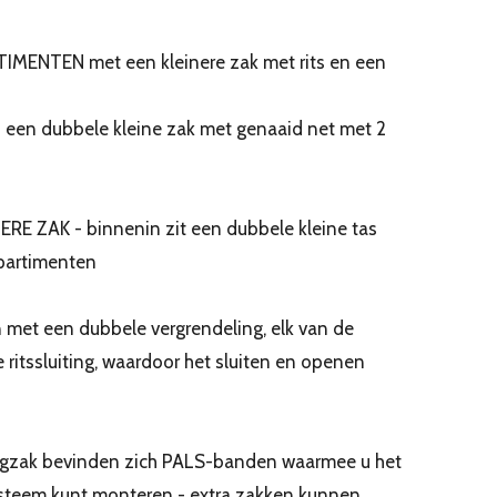
NTEN met een kleinere zak met rits en een
n dubbele kleine zak met genaaid net met 2
 ZAK - binnenin zit een dubbele kleine tas
partimenten
 met een dubbele vergrendeling, elk van de
 ritssluiting, waardoor het sluiten en openen
rugzak bevinden zich PALS-banden waarmee u het
steem kunt monteren - extra zakken kunnen