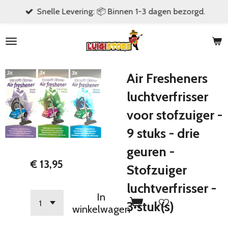
Snelle Levering: 📦 Binnen 1-3 dagen bezorgd.
Ga
direct
naar
de
hoofdinhoud
Air Fresheners
luchtverfrisser
voor stofzuiger -
9 stuks - drie
geuren -
€ 13,95
Stofzuiger
luchtverfrisser -
In
3 stuk(s)
winkelwagen