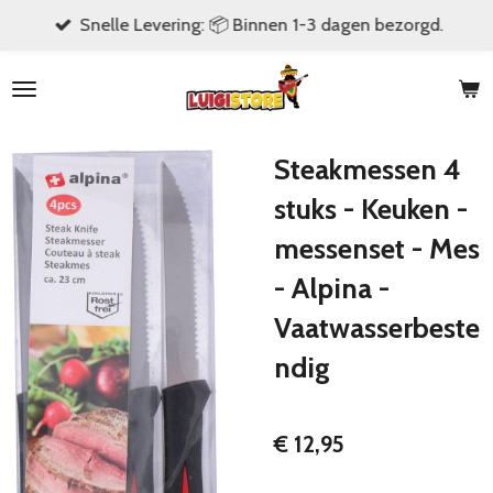
Snelle Levering: 📦 Binnen 1-3 dagen bezorgd.
Ga
direct
naar
de
hoofdinhoud
Steakmessen 4
stuks - Keuken -
messenset - Mes
- Alpina -
Vaatwasserbeste
ndig
€ 12,95