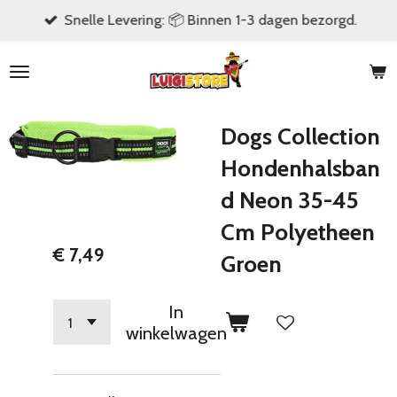
Snelle Levering: 📦 Binnen 1-3 dagen bezorgd.
Ga
direct
naar
de
hoofdinhoud
Dogs Collection
Hondenhalsban
d Neon 35-45
Cm Polyetheen
€ 7,49
Groen
In
winkelwagen