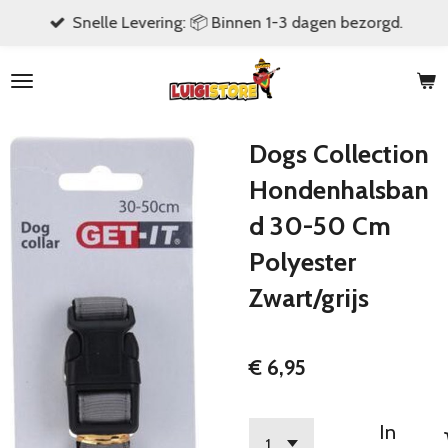
Snelle Levering: 📦 Binnen 1-3 dagen bezorgd.
Ga
direct
naar
de
hoofdinhoud
Dogs Collection
Hondenhalsban
d 30-50 Cm
Polyester
Zwart/grijs
€ 6,95
In