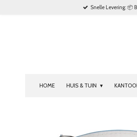
Snelle Levering: 📦 
Ga
direct
naar
de
hoofdinhoud
HOME
HUIS & TUIN
KANTO