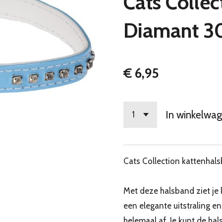
Cats Colle
Diamant 30
€ 6,95
In winkelwa
Cats Collection kattenhal
Met deze halsband ziet je 
een elegante uitstraling e
helemaal af. Je kunt de ha