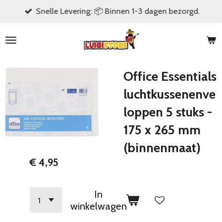
Snelle Levering: 📦 Binnen 1-3 dagen bezorgd.
Ga
direct
naar
de
hoofdinhoud
Office Essentials
luchtkussenenve
loppen 5 stuks -
175 x 265 mm
(binnenmaat)
€ 4,95
In
winkelwagen