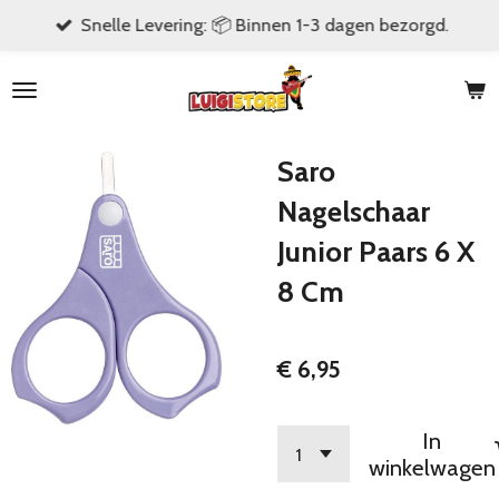
Snelle Levering: 📦 Binnen 1-3 dagen bezorgd.
Ga
direct
naar
de
hoofdinhoud
Saro
Nagelschaar
Junior Paars 6 X
8 Cm
€ 6,95
In
winkelwagen