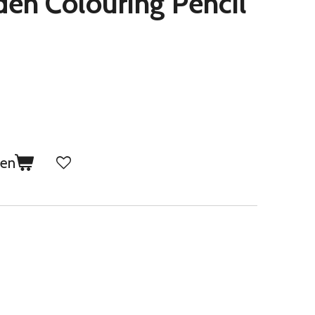
den Colouring Pencil
gen