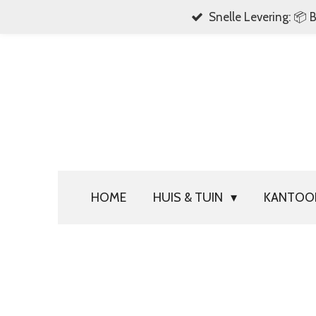
Snelle Levering: 📦 
Ga
direct
naar
de
hoofdinhoud
HOME
HUIS & TUIN
KANTO