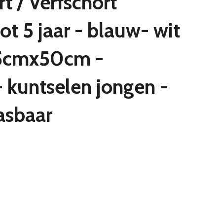
t / Verfschort
tot 5 jaar - blauw- wit
5cmx50cm -
- kuntselen jongen -
asbaar