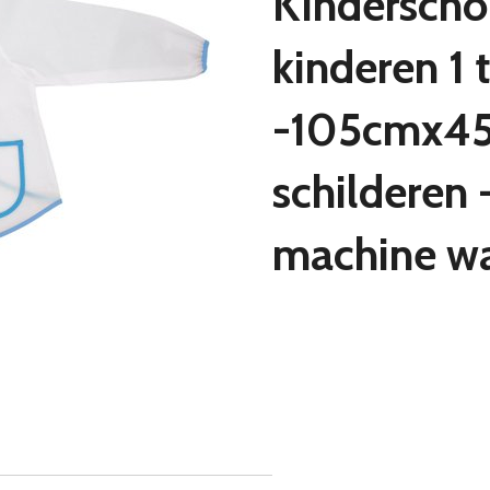
Kinderschor
kinderen 1 
-105cmx4
schilderen 
machine w