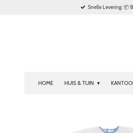
Snelle Levering: 📦 
Ga
direct
naar
de
hoofdinhoud
HOME
HUIS & TUIN
KANTO