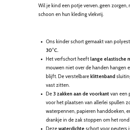
Wil je kind een potje verven..geen zorgen, m
schoon en hun kleding vlekvrij.
Ons kinder schort gemaakt van polyeste
30
°C
.
Het verfschort heeft
lange elastische
mouwen niet over de handen hangen en 
blijft. De verstelbare
klittenband
sluiti
vast zitten.
De
3 zakken aan de voorkant
van een p
voor het plaatsen van allerlei spullen 
waterpennen, papieren handdoeken, en
drankje in de zak stoppen om het rond 
Deze
waterdichte
schort voor peuters 