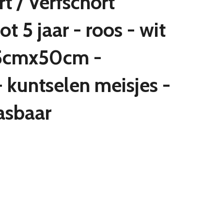
t / Verfschort
ot 5 jaar - roos - wit
5cmx50cm -
- kuntselen meisjes -
asbaar