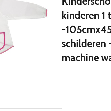
Kinderschor
kinderen 1 t
-105cmx4
schilderen 
machine w