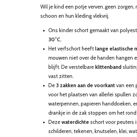
Wil je kind een potje verven..geen zorgen, m
schoon en hun kleding vlekvrij.
Ons kinder schort gemaakt van polyeste
30
°C
.
Het verfschort heeft
lange elastische
mouwen niet over de handen hangen en 
blijft. De verstelbare
klittenband
sluiti
vast zitten.
De
3 zakken aan de voorkant
van een p
voor het plaatsen van allerlei spullen 
waterpennen, papieren handdoeken, en
drankje in de zak stoppen om het rond 
Deze
waterdichte
schort voor peuters 
schilderen, tekenen, knutselen, klei, w