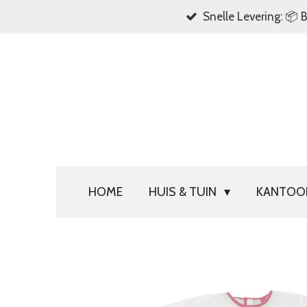
Snelle Levering: 📦 
Ga
direct
naar
de
hoofdinhoud
HOME
HUIS & TUIN
KANTO