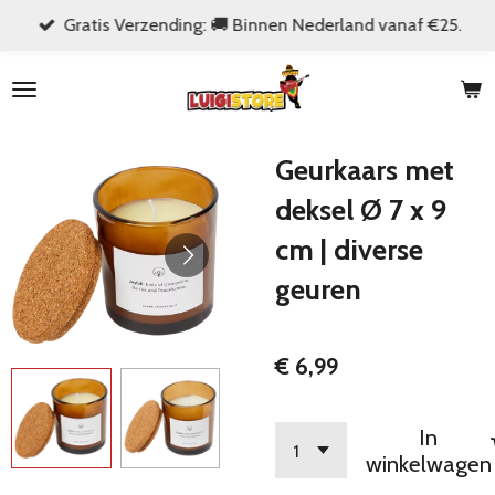
Gratis Verzending: 🚚 Binnen Nederland vanaf €25.
Ga
direct
naar
de
hoofdinhoud
Geurkaars met
deksel Ø 7 x 9
cm | diverse
geuren
€ 6,99
In
winkelwagen