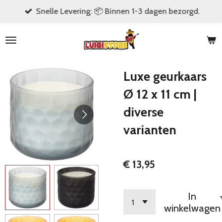
Snelle Levering: 📦 Binnen 1-3 dagen bezorgd.
Ga
direct
naar
de
hoofdinhoud
Luxe geurkaars
Ø 12 x 11 cm |
diverse
varianten
€ 13,95
In
winkelwagen