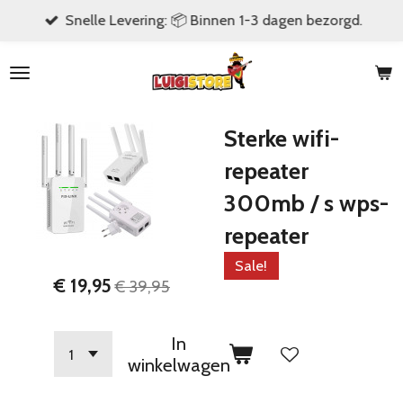
Snelle Levering: 📦 Binnen 1-3 dagen bezorgd.
Ga
direct
naar
de
hoofdinhoud
Sterke wifi-
repeater
300mb / s wps-
repeater
Sale!
€ 19,95
€ 39,95
In
winkelwagen