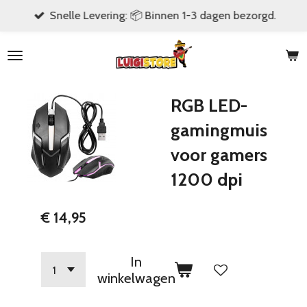
Snelle Levering: 📦 Binnen 1-3 dagen bezorgd.
Ga
direct
naar
de
hoofdinhoud
RGB LED-
gamingmuis
voor gamers
1200 dpi
€ 14,95
In
winkelwagen