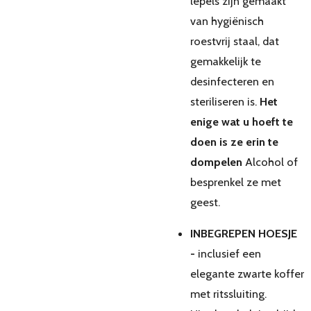
lepels zijn gemaakt
van hygiënisch
roestvrij staal, dat
gemakkelijk te
desinfecteren en
steriliseren is.
Het
enige wat u hoeft te
doen is ze erin te
dompelen
Alcohol of
besprenkel ze met
geest.
INBEGREPEN HOESJE
-
inclusief een
elegante zwarte koffer
met ritssluiting.