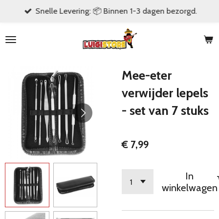
Snelle Levering: 📦 Binnen 1-3 dagen bezorgd.
Ga
direct
naar
de
hoofdinhoud
Mee-eter
verwijder lepels
- set van 7 stuks
€ 7,99
In
winkelwagen