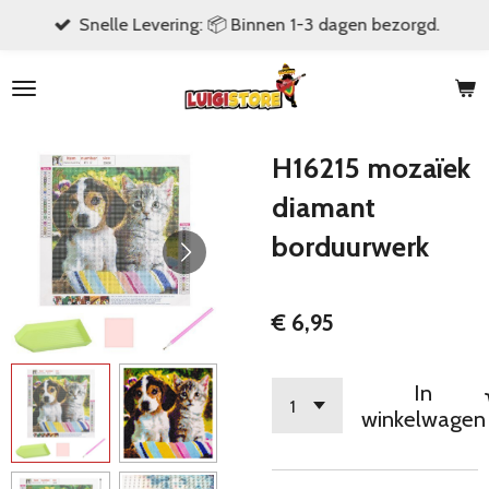
Snelle Levering: 📦 Binnen 1-3 dagen bezorgd.
Ga
direct
naar
de
hoofdinhoud
H16215 mozaïek
diamant
borduurwerk
€ 6,95
In
winkelwagen