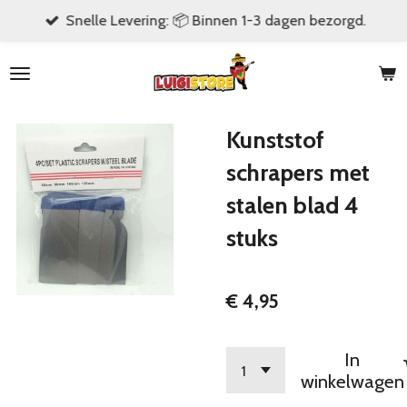
Snelle Levering: 📦 Binnen 1-3 dagen bezorgd.
Ga
direct
naar
de
hoofdinhoud
Kunststof
schrapers met
stalen blad 4
stuks
€ 4,95
In
winkelwagen