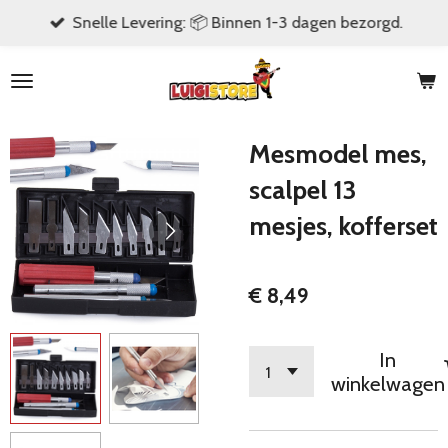
Snelle Levering: 📦 Binnen 1-3 dagen bezorgd.
Ga
direct
naar
de
hoofdinhoud
Mesmodel mes,
scalpel 13
mesjes, kofferset
€ 8,49
In
winkelwagen