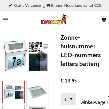
Gratis Verzending: 🚚 Binnen Nederland vanaf €25.
Ga
direct
naar
de
hoofdinhoud
Zonne-
huisnummer
LED-nummers
letters batterij
€ 23,95
In
winkelwagen