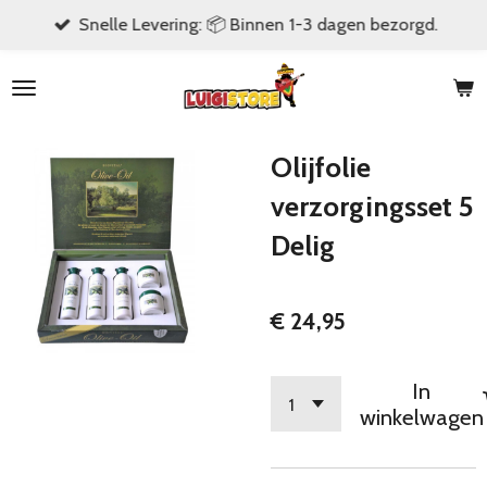
Snelle Levering: 📦 Binnen 1-3 dagen bezorgd.
Ga
direct
naar
de
hoofdinhoud
Olijfolie
verzorgingsset 5
Delig
€ 24,95
In
winkelwagen